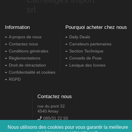
srl
Information
Pourquoi acheter chez nous
A propos de nous
Daily Deals
Contactez nous
Carreleurs partenaires
Conditions générales
Section Technique
Réglementations
Conseils de Pose
Droit de rétractation
Lexique des Icones
Confidentialité et cookies
RGPD
Contactez nous
rue du pont 32
4540 Amay
085/31.22.50
info@carrelagesimport.com
Nous utilisons des cookies pour vous garantir la meilleure