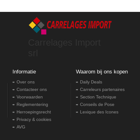
Carrelages Import
srl
Informatie
Waarom bij ons kopen
Over ons
Daily Deals
Contacteer ons
Carreleurs partenaires
Voorwaarden
Section Technique
Reglementering
Conseils de Pose
Herroepingsrecht
Lexique des Icones
Privacy & cookies
AVG