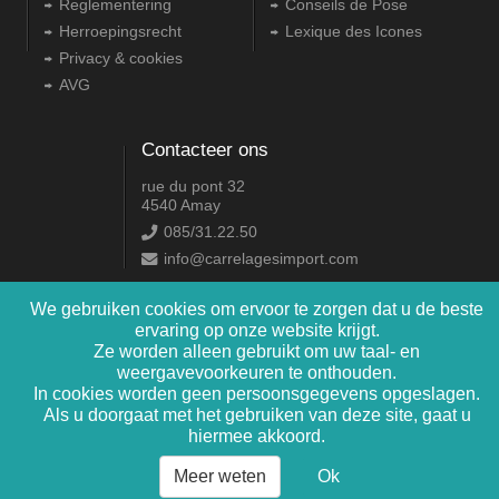
Reglementering
Conseils de Pose
Herroepingsrecht
Lexique des Icones
Privacy & cookies
AVG
Contacteer ons
rue du pont 32
4540 Amay
085/31.22.50
info@carrelagesimport.com
We gebruiken cookies om ervoor te zorgen dat u de beste
2.16.2.0
ervaring op onze website krijgt.
Ze worden alleen gebruikt om uw taal- en
weergavevoorkeuren te onthouden.
Copyright © 2009-2025 Daniel Pire Informatique srl
In cookies worden geen persoonsgegevens opgeslagen.
Als u doorgaat met het gebruiken van deze site, gaat u
hiermee akkoord.
Meer weten
Ok