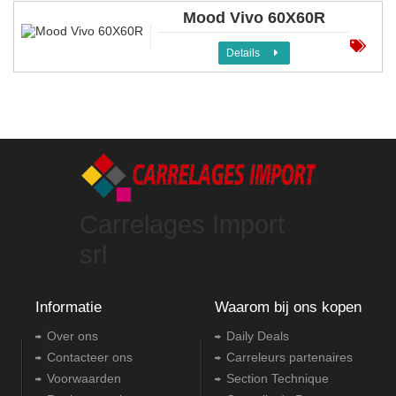
Mood Vivo 60X60R
Details
Carrelages Import
srl
Informatie
Waarom bij ons kopen
Over ons
Daily Deals
Contacteer ons
Carreleurs partenaires
Voorwaarden
Section Technique