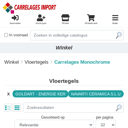
Aanmelden
Inschrijven
Winkel
Winkelmand
Ander
In voorraad
Winkel
Winkel
Vloertegels
Carrelages Monochrome
Vloertegels
X
GOLDART - ENERGIE KER
NAVARTI CERAMICA S.L.U
Gesorteerd op
per pagina