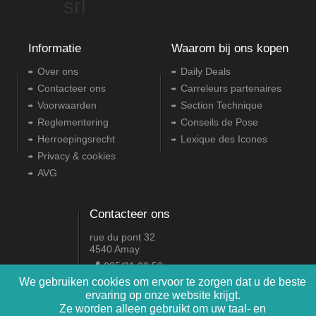
srl
Informatie
Waarom bij ons kopen
Over ons
Daily Deals
Contacteer ons
Carreleurs partenaires
Voorwaarden
Section Technique
Reglementering
Conseils de Pose
Herroepingsrecht
Lexique des Icones
Privacy & cookies
AVG
Contacteer ons
rue du pont 32
4540 Amay
085/31.22.50
We gebruiken cookies om ervoor te zorgen dat u de beste
info@carrelagesimport.com
ervaring op onze website krijgt.
Ze worden alleen gebruikt om uw taal- en